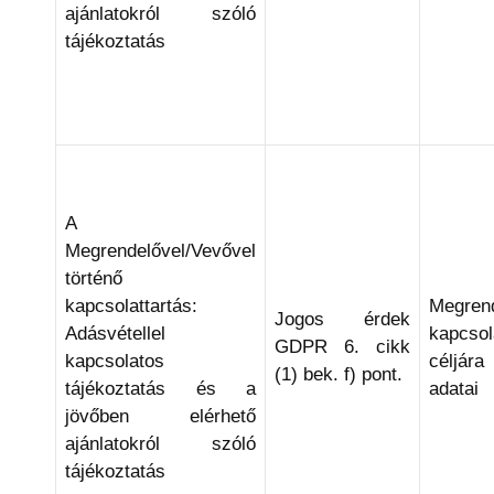
ajánlatokról szóló
tájékoztatás
A
Megrendelővel/Vevővel
történő
kapcsolattartás:
Megrend
Jogos érdek
Adásvétellel
kapcsola
GDPR 6. cikk
kapcsolatos
céljár
(1) bek. f) pont.
tájékoztatás és a
adatai
jövőben elérhető
ajánlatokról szóló
tájékoztatás