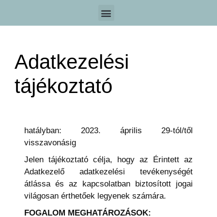
Miért az ebook?
Kinek való?
Mit tartalmaz az ebook?
Hogyan juthatsz hozzá?
Az ebook szerzője
Adatkezelési
tájékoztató
hatályban: 2023. április 29-tól/től
visszavonásig
Jelen tájékoztató célja, hogy az Érintett az
Adatkezelő adatkezelési tevékenységét
átlássa és az kapcsolatban biztosított jogai
világosan érthetőek legyenek számára.
FOGALOM MEGHATÁROZÁSOK: