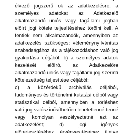
élvező jogszerű ok az adatkezelésre; a
személyes adatokat az Adatkezelő
alkalmazandó uniós vagy tagállami jogban
előírt jogi kötele teljesítéséhez törölni kell. A
fentiek nem alkalmazandók, amennyiben az
adatkezelés szükséges: véleménynyilvánítás
szabadságához és a tájékozódáshoz való jog
gyakorlása céljából; b) a személyes adatok
kezelését előíró, az Adatkezelőre
alkalmazandó uniós vagy tagállami jog szerinti
kötelezettség teljesítése céljából;
c) a közérdekű archiválás céljából,
tudományos és történelmi kutatási célból vagy
statisztikai célból, amennyiben a törléshez
való jog valószínűsíthetően lehetetlenné tenné
vagy komolyan veszélyeztetné ezt az
adatkezelést; d) jogi igények
előterjesztéséhez, érvényesítéséhez, illetve