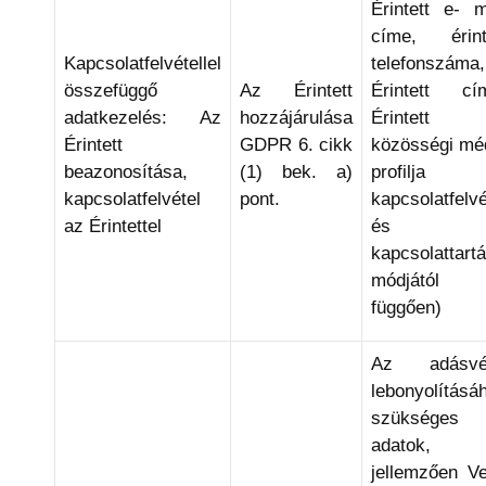
Érintett e- m
címe, érint
Kapcsolatfelvétellel
telefonszáma,
összefüggő
Az Érintett
Érintett cí
adatkezelés: Az
hozzájárulása
Érintett
Érintett
GDPR 6. cikk
közösségi me
beazonosítása,
(1) bek. a)
profilja 
kapcsolatfelvétel
pont.
kapcsolatfelvé
az Érintettel
és
kapcsolattarta
módjától
függően)
Az adásvé
lebonyolítása
szükséges
adatok,
jellemzően Ve