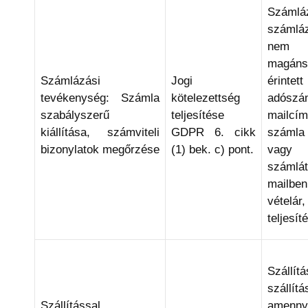
Számlá
számlá
nem
magáns
Számlázási
Jogi
érinte
tevékenység: Számla
kötelezettség
adós
szabályszerű
teljesítése
mailc
kiállítása, számviteli
GDPR 6. cikk
számla
bizonylatok megőrzése
(1) bek. c) pont.
vagy
szám
mailben
véte
teljesít
Szállí
szállí
Szállítással
amenn