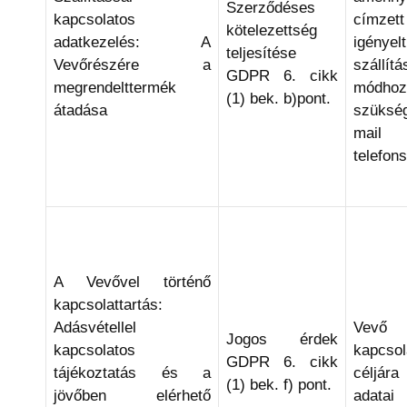
Szerződéses
kapcsolatos
címze
kötelezettség
adatkezelés: A
igényelt
teljesítése
Vevőrészére a
szállítá
GDPR 6. cikk
megrendelttermék
módhoz
(1) bek. b)pont.
átadása
szüks
mail
telefon
A Vevővel történő
kapcsolattartás:
Adásvétellel
Vevő
Jogos érdek
kapcsolatos
kapcsola
GDPR 6. cikk
tájékoztatás és a
céljár
(1) bek. f) pont.
jövőben elérhető
adatai