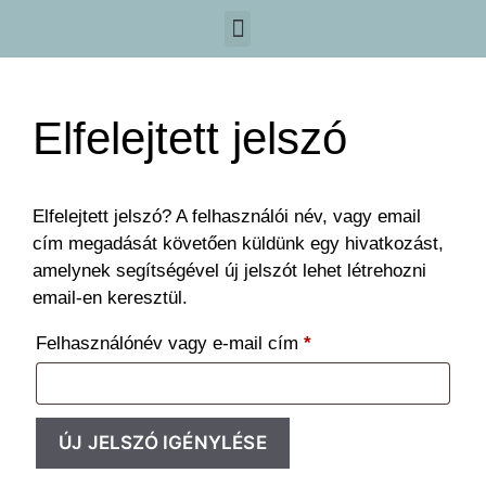
Miért az ebook?
Kinek való?
Mit tartalmaz az ebook?
Hogyan juthatsz hozzá?
Az ebook szerzője
Elfelejtett jelszó
Elfelejtett jelszó? A felhasználói név, vagy email
cím megadását követően küldünk egy hivatkozást,
amelynek segítségével új jelszót lehet létrehozni
email-en keresztül.
Felhasználónév vagy e-mail cím
*
ÚJ JELSZÓ IGÉNYLÉSE